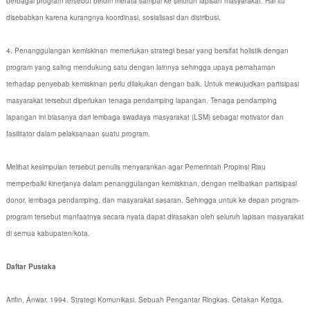
berbagai program tersebut belum merata sampai ke seluruh lapisan masyarakat. Hal itu
disebabkan karena kurangnya koordinasi, sosialisasi dan distribusi.
4. Penanggulangan kemiskinan memerlukan strategi besar yang bersifat holistik dengan
program yang saling mendukung satu dengan lainnya sehingga upaya pemahaman
terhadap penyebab kemiskinan perlu dilakukan dengan baik. Untuk mewujudkan partisipasi
masyarakat tersebut diperlukan tenaga pendamping lapangan. Tenaga pendamping
lapangan ini biasanya dari lembaga swadaya masyarakat (LSM) sebagai motivator dan
fasilitator dalam pelaksanaan suatu program.
Melihat kesimpulan tersebut penulis menyarankan agar Pemerintah Propinsi Riau
memperbaiki kinerjanya dalam penanggulangan kemiskinan, dengan melibatkan partisipasi
donor, lembaga pendamping, dan masyarakat sasaran. Sehingga untuk ke depan program-
program tersebut manfaatnya secara nyata dapat dirasakan oleh seluruh lapisan masyarakat
di semua kabupaten/kota.
Daftar Pustaka
Arifin, Anwar. 1994. Strategi Komunikasi. Sebuah Pengantar Ringkas. Cetakan Ketiga.