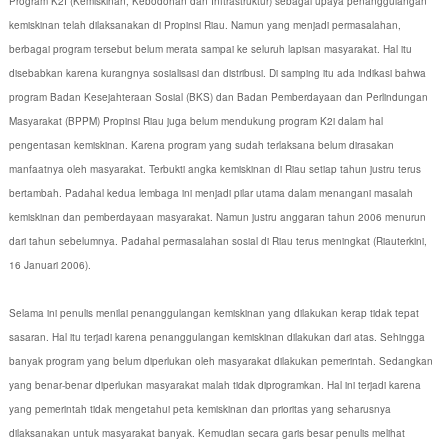
Program K2I (Kemiskinan, Kebodohan dan Inftrastruktur) sebagai upaya penanggulangan
kemiskinan telah dilaksanakan di Propinsi Riau. Namun yang menjadi permasalahan,
berbagai program tersebut belum merata sampai ke seluruh lapisan masyarakat. Hal itu
disebabkan karena kurangnya sosialisasi dan distribusi. Di samping itu ada indikasi bahwa
program Badan Kesejahteraan Sosial (BKS) dan Badan Pemberdayaan dan Perlindungan
Masyarakat (BPPM) Propinsi Riau juga belum mendukung program K2i dalam hal
pengentasan kemiskinan. Karena program yang sudah terlaksana belum dirasakan
manfaatnya oleh masyarakat. Terbukti angka kemiskinan di Riau setiap tahun justru terus
bertambah. Padahal kedua lembaga ini menjadi pilar utama dalam menangani masalah
kemiskinan dan pemberdayaan masyarakat. Namun justru anggaran tahun 2006 menurun
dari tahun sebelumnya. Padahal permasalahan sosial di Riau terus meningkat (Riauterkini,
16 Januari 2006).
Selama ini penulis menilai penanggulangan kemiskinan yang dilakukan kerap tidak tepat
sasaran. Hal itu terjadi karena penanggulangan kemiskinan dilakukan dari atas. Sehingga
banyak program yang belum diperlukan oleh masyarakat dilakukan pemerintah. Sedangkan
yang benar-benar diperlukan masyarakat malah tidak diprogramkan. Hal ini terjadi karena
yang pemerintah tidak mengetahui peta kemiskinan dan prioritas yang seharusnya
dilaksanakan untuk masyarakat banyak. Kemudian secara garis besar penulis melihat