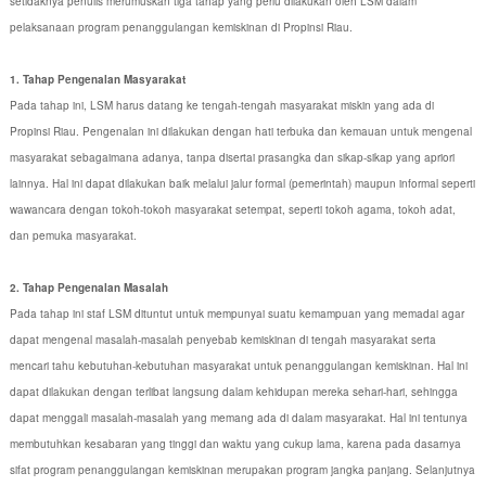
setidaknya penulis merumuskan tiga tahap yang perlu dilakukan oleh LSM dalam
pelaksanaan program penanggulangan kemiskinan di Propinsi Riau.
1. Tahap Pengenalan Masyarakat
Pada tahap ini, LSM harus datang ke tengah-tengah masyarakat miskin yang ada di
Propinsi Riau. Pengenalan ini dilakukan dengan hati terbuka dan kemauan untuk mengenal
masyarakat sebagaimana adanya, tanpa disertai prasangka dan sikap-sikap yang apriori
lainnya. Hal ini dapat dilakukan baik melalui jalur formal (pemerintah) maupun informal seperti
wawancara dengan tokoh-tokoh masyarakat setempat, seperti tokoh agama, tokoh adat,
dan pemuka masyarakat.
2. Tahap Pengenalan Masalah
Pada tahap ini staf LSM dituntut untuk mempunyai suatu kemampuan yang memadai agar
dapat mengenal masalah-masalah penyebab kemiskinan di tengah masyarakat serta
mencari tahu kebutuhan-kebutuhan masyarakat untuk penanggulangan kemiskinan. Hal ini
dapat dilakukan dengan terlibat langsung dalam kehidupan mereka sehari-hari, sehingga
dapat menggali masalah-masalah yang memang ada di dalam masyarakat. Hal ini tentunya
membutuhkan kesabaran yang tinggi dan waktu yang cukup lama, karena pada dasarnya
sifat program penanggulangan kemiskinan merupakan program jangka panjang. Selanjutnya