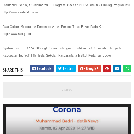
Riauterkini. Senin, 16 Januari 2006. Program BKS dan BPPM Riau tak Dukung Program K2i.
http://www.riauterkini.com
Riau Online. Minggu, 25 Desember 2005. Pemrov Tetap Fokus Pada K2I.
http://www.riau.go.id
Syafwannur, Edi. 2004. Strategi Penanggulangan Kemiskinan di Kecamatan Tempuling
Kabupaten Indragiri Hilir. Tesis. Sekolah Pascasarjana Institut Pertanian Bogor.
Facebook
Twitter
Google+
SHARE THIS