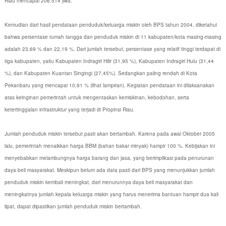
Riau mencapai 206.514 jiwa.
Kemudian dari hasil pendataan penduduk/keluarga miskin oleh BPS tahun 2004, diketahui
bahwa persentase rumah tangga dan penduduk miskin di 11 kabupaten/kota masing-masing
adalah 23,69 % dan 22,19 %. Dari jumlah tersebut, persentase yang relatif tinggi terdapat di
tiga kabupaten, yaitu Kabupaten Indragiri Hilir (31,95 %), Kabupaten Indragiri Hulu (31,44
%), dan Kabupaten Kuantan Singingi (27,45%). Sedangkan paling rendah di Kota
Pekanbaru yang mencapai 10,91 % (lihat lampiran). Kegiatan pendataan ini dilaksanakan
atas keinginan pemerintah untuk mengentaskan kemiskinan, kebodohan, serta
ketertinggalan infrastruktur yang terjadi di Propinsi Riau.
Jumlah penduduk miskin tersebut pasti akan bertambah. Karena pada awal Oktober 2005
lalu, pemerintah menaikkan harga BBM (bahan bakar minyak) hampir 100 %. Kebijakan ini
menyebabkan melambungnya harga barang dan jasa, yang berimplikasi pada penurunan
daya beli masyarakat. Meskipun belum ada data pasti dari BPS yang menunjukkan jumlah
penduduk miskin kembali meningkat, dari menurunnya daya beli masyarakat dan
meningkatnya jumlah kepala keluarga miskin yang harus menerima bantuan hampir dua kali
lipat, dapat dipastikan jumlah penduduk miskin bertambah.