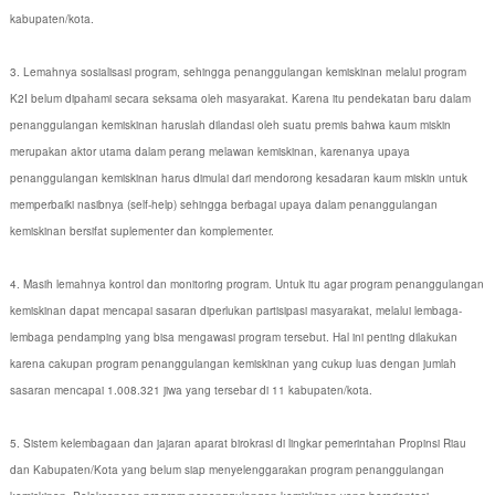
kabupaten/kota.
3. Lemahnya sosialisasi program, sehingga penanggulangan kemiskinan melalui program
K2I belum dipahami secara seksama oleh masyarakat. Karena itu pendekatan baru dalam
penanggulangan kemiskinan haruslah dilandasi oleh suatu premis bahwa kaum miskin
merupakan aktor utama dalam perang melawan kemiskinan, karenanya upaya
penanggulangan kemiskinan harus dimulai dari mendorong kesadaran kaum miskin untuk
memperbaiki nasibnya (self-help) sehingga berbagai upaya dalam penanggulangan
kemiskinan bersifat suplementer dan komplementer.
4. Masih lemahnya kontrol dan monitoring program. Untuk itu agar program penanggulangan
kemiskinan dapat mencapai sasaran diperlukan partisipasi masyarakat, melalui lembaga-
lembaga pendamping yang bisa mengawasi program tersebut. Hal ini penting dilakukan
karena cakupan program penanggulangan kemiskinan yang cukup luas dengan jumlah
sasaran mencapai 1.008.321 jiwa yang tersebar di 11 kabupaten/kota.
5. Sistem kelembagaan dan jajaran aparat birokrasi di lingkar pemerintahan Propinsi Riau
dan Kabupaten/Kota yang belum siap menyelenggarakan program penanggulangan