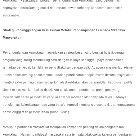
kemiskinan. Pelaksanaan program penanggulangan kemiskinan yang berorientasi
keproyekan dinilai kurang efektif dan efisien, rawan terhadap kebocoran serta tidak
sustainable.
Strategi Penanggulangan Kemiskinan Melalui Pendampingan Lembaga Swadaya
Masyarakat
Penanggulangan kemiskinan memerlukan strategi besar yang bersifat holistik dengan
program yang saling mendukung satu dengan lainnya sehingga upaya pemahaman
terhadap penyebab kemiskinan perlu dilakukan dengan baik. Adapun yang menjadi elemen
utama dalam strategi besar tersebut adalah pendekatan people driven dimana rakyat akan
menjadi aktor penting dalam setiap formulasi kebijakan dan pengambilan keputusan politis.
Untuk mensukseskan hal itu diperlukan pelaksanaan perubahan paradigma yang
meredefinisi peran pemerintah yang akan lebih memberi otonomi pada rakyat, adanya
transformasi kelembagaan dari yang bersifat represif menjadi representatif, dan transparansi
penyelenggaraan pemerintahan (Dillon, 2001).
Meskipun partisipasi masyarakat merupakan komponen penting dalam pengentasan
kemiskinan. Namun, partisipasi masyarakat saja ternyata tidak cukup karena pengentasan