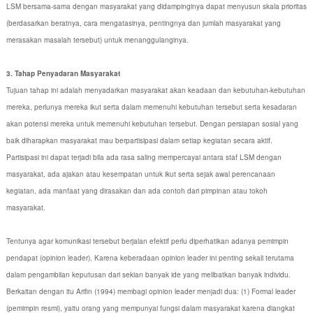
LSM bersama-sama dengan masyarakat yang didampinginya dapat menyusun skala prioritas
(berdasarkan beratnya, cara mengatasinya, pentingnya dan jumlah masyarakat yang
merasakan masalah tersebut) untuk menanggulanginya.
3. Tahap Penyadaran Masyarakat
Tujuan tahap ini adalah menyadarkan masyarakat akan keadaan dan kebutuhan-kebutuhan
mereka, perlunya mereka ikut serta dalam memenuhi kebutuhan tersebut serta kesadaran
akan potensi mereka untuk memenuhi kebutuhan tersebut. Dengan persiapan sosial yang
baik diharapkan masyarakat mau berpartisipasi dalam setiap kegiatan secara aktif.
Partisipasi ini dapat terjadi bila ada rasa saling mempercayai antara staf LSM dengan
masyarakat, ada ajakan atau kesempatan untuk ikut serta sejak awal perencanaan
kegiatan, ada manfaat yang dirasakan dan ada contoh dari pimpinan atau tokoh
masyarakat.
Tentunya agar komunikasi tersebut berjalan efektif perlu diperhatikan adanya pemimpin
pendapat (opinion leader). Karena keberadaan opinion leader ini penting sekali terutama
dalam pengambilan keputusan dari sekian banyak ide yang melibatkan banyak individu.
Berkaitan dengan itu Arifin (1994) membagi opinion leader menjadi dua: (1) Formal leader
(pemimpin resmi), yaitu orang yang mempunyai fungsi dalam masyarakat karena diangkat