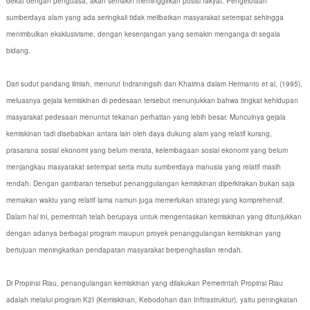
dekat dengan penguasa, akan semakin meminggirkan posisi rakyat. Pengelolaan
sumberdaya alam yang ada seringkali tidak melibatkan masyarakat setempat sehingga
menimbulkan eksklusivisme, dengan kesenjangan yang semakin menganga di segala
bidang.
Dari sudut pandang ilmiah, menurut Indraningsih dan Khairina dalam Hermanto et al, (1995),
meluasnya gejala kemiskinan di pedesaan tersebut menunjukkan bahwa tingkat kehidupan
masyarakat pedesaan menuntut tekanan perhatian yang lebih besar. Munculnya gejala
kemiskinan tadi disebabkan antara lain oleh daya dukung alam yang relatif kurang,
prasarana sosial ekonomi yang belum merata, kelembagaan sosial ekonomi yang belum
menjangkau masyarakat setempat serta mutu sumberdaya manusia yang relatif masih
rendah. Dengan gambaran tersebut penanggulangan kemiskinan diperkirakan bukan saja
memakan waktu yang relatif lama namun juga memerlukan strategi yang komprehensif.
Dalam hal ini, pemerintah telah berupaya untuk mengentaskan kemiskinan yang ditunjukkan
dengan adanya berbagai program maupun proyek penanggulangan kemiskinan yang
bertujuan meningkatkan pendapatan masyarakat berpenghasilan rendah.
Di Propinsi Riau, penangulangan kemiskinan yang dilakukan Pemerintah Propinsi Riau
adalah melalui program K2I (Kemiskinan, Kebodohan dan Inftrastruktur), yaitu peningkatan