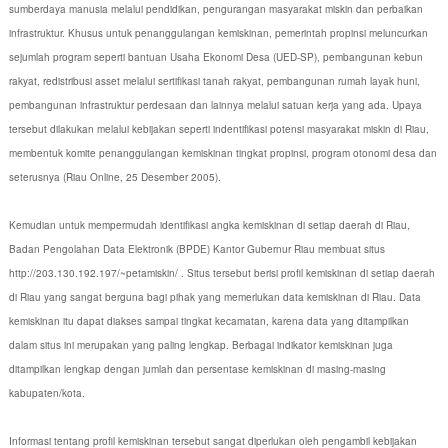
sumberdaya manusia melalui pendidikan, pengurangan masyarakat miskin dan perbaikan
infrastruktur. Khusus untuk penanggulangan kemiskinan, pemerintah propinsi meluncurkan
sejumlah program seperti bantuan Usaha Ekonomi Desa (UED-SP), pembangunan kebun
rakyat, redistribusi asset melalui sertifikasi tanah rakyat, pembangunan rumah layak huni,
pembangunan infrastruktur perdesaan dan lainnya melalui satuan kerja yang ada. Upaya
tersebut dilakukan melalui kebijakan seperti indentifikasi potensi masyarakat miskin di Riau,
membentuk komite penanggulangan kemiskinan tingkat propinsi, program otonomi desa dan
seterusnya (Riau Online, 25 Desember 2005).
Kemudian untuk mempermudah identifikasi angka kemiskinan di setiap daerah di Riau,
Badan Pengolahan Data Elektronik (BPDE) Kantor Gubernur Riau membuat situs
http://203.130.192.197/~petamiskin/ . Situs tersebut berisi profil kemiskinan di setiap daerah
di Riau yang sangat berguna bagi pihak yang memerlukan data kemiskinan di Riau. Data
kemiskinan itu dapat diakses sampai tingkat kecamatan, karena data yang ditampilkan
dalam situs ini merupakan yang paling lengkap. Berbagai indikator kemiskinan juga
ditampilkan lengkap dengan jumlah dan persentase kemiskinan di masing-masing
kabupaten/kota.
Informasi tentang profil kemiskinan tersebut sangat diperlukan oleh pengambil kebijakan