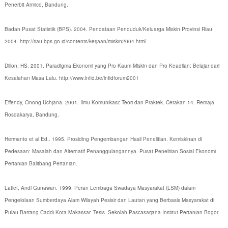
Penerbit Armico, Bandung.
Badan Pusat Statistik (BPS). 2004. Pendataan Penduduk/Keluarga Miskin Provinsi Riau
2004. http://riau.bps.go.id/contents/kerjaan/miskin2004.html
Dillon, HS. 2001. Paradigma Ekonomi yang Pro Kaum Miskin dan Pro Keadilan: Belajar dari
Kesalahan Masa Lalu. http://www.infid.be/infidforum2001
Effendy, Onong Uchjana. 2001. Ilmu Komunikasi: Teori dan Praktek. Cetakan 14. Remaja
Rosdakarya, Bandung.
Hermanto et al Ed.. 1995. Prosiding Pengembangan Hasil Penelitian. Kemiskinan di
Pedesaan: Masalah dan Alternatif Penanggulangannya. Pusat Penelitian Sosial Ekonomi
Pertanian Balitbang Pertanian.
Latief, Andi Gunawan. 1999. Peran Lembaga Swadaya Masyarakat (LSM) dalam
Pengelolaan Sumberdaya Alam Wilayah Pesisir dan Lautan yang Berbasis Masyarakat di
Pulau Barrang Caddi Kota Makassar. Tesis. Sekolah Pascasarjana Institut Pertanian Bogor.