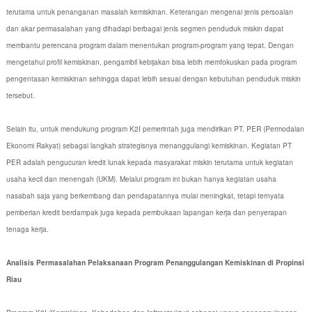
terutama untuk penanganan masalah kemiskinan. Keterangan mengenai jenis persoalan
dan akar permasalahan yang dihadapi berbagai jenis segmen penduduk miskin dapat
membantu perencana program dalam menentukan program-program yang tepat. Dengan
mengetahui profil kemiskinan, pengambil kebijakan bisa lebih memfokuskan pada program
pengentasan kemiskinan sehingga dapat lebih sesuai dengan kebutuhan penduduk miskin
tersebut.
Selain itu, untuk mendukung program K2I pemerintah juga mendirikan PT. PER (Permodalan
Ekonomi Rakyat) sebagai langkah strategisnya menanggulangi kemiskinan. Kegiatan PT
PER adalah pengucuran kredit lunak kepada masyarakat miskin terutama untuk kegiatan
usaha kecil dan menengah (UKM). Melalui program ini bukan hanya kegiatan usaha
nasabah saja yang berkembang dan pendapatannya mulai meningkat, tetapi ternyata
pemberian kredit berdampak juga kepada pembukaan lapangan kerja dan penyerapan
tenaga kerja.
Analisis Permasalahan Pelaksanaan Program Penanggulangan Kemiskinan di Propinsi
Riau