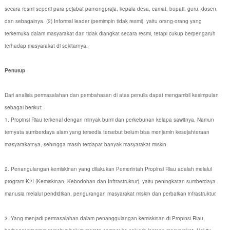
secara resmi seperti para pejabat pamongpraja, kepala desa, camat, bupati, guru, dosen,
dan sebagainya. (2) Informal leader (pemimpin tidak resmi), yaitu orang-orang yang
terkemuka dalam masyarakat dan tidak diangkat secara resmi, tetapi cukup berpengaruh
terhadap masyarakat di sekitarnya.
Penutup
Dari analisis permasalahan dan pembahasan di atas penulis dapat mengambil kesimpulan
sebagai berikut:
1. Propinsi Riau terkenal dengan minyak bumi dan perkebunan kelapa sawitnya. Namun
ternyata sumberdaya alam yang tersedia tersebut belum bisa menjamin kesejahteraan
masyarakatnya, sehingga masih terdapat banyak masyarakat miskin.
2. Penangulangan kemiskinan yang dilakukan Pemerintah Propinsi Riau adalah melalui
program K2I (Kemiskinan, Kebodohan dan Inftrastruktur), yaitu peningkatan sumberdaya
manusia melalui pendidikan, pengurangan masyarakat miskin dan perbaikan infrastruktur.
3. Yang menjadi permasalahan dalam penanggulangan kemiskinan di Propinsi Riau,