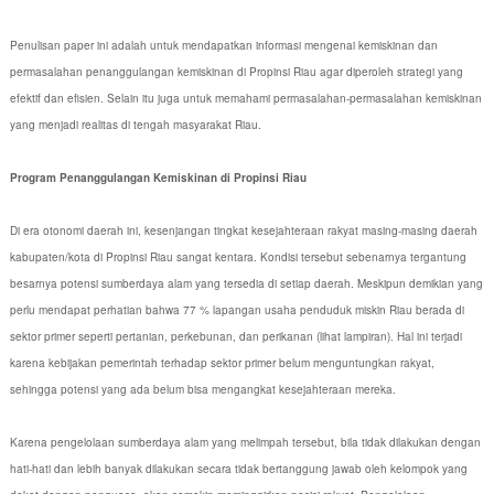
Penulisan paper ini adalah untuk mendapatkan informasi mengenai kemiskinan dan
permasalahan penanggulangan kemiskinan di Propinsi Riau agar diperoleh strategi yang
efektif dan efisien. Selain itu juga untuk memahami permasalahan-permasalahan kemiskinan
yang menjadi realitas di tengah masyarakat Riau.
Program Penanggulangan Kemiskinan di Propinsi Riau
Di era otonomi daerah ini, kesenjangan tingkat kesejahteraan rakyat masing-masing daerah
kabupaten/kota di Propinsi Riau sangat kentara. Kondisi tersebut sebenarnya tergantung
besarnya potensi sumberdaya alam yang tersedia di setiap daerah. Meskipun demikian yang
perlu mendapat perhatian bahwa 77 % lapangan usaha penduduk miskin Riau berada di
sektor primer seperti pertanian, perkebunan, dan perikanan (lihat lampiran). Hal ini terjadi
karena kebijakan pemerintah terhadap sektor primer belum menguntungkan rakyat,
sehingga potensi yang ada belum bisa mengangkat kesejahteraan mereka.
Karena pengelolaan sumberdaya alam yang melimpah tersebut, bila tidak dilakukan dengan
hati-hati dan lebih banyak dilakukan secara tidak bertanggung jawab oleh kelompok yang