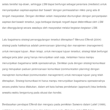
selalu bersifat top-down, sehingga LSM dapat berfungsi sebagai perantara (mediator) untuk
menyampaikan aspirasi-aspirasi dari ‘bawah’ dengan permasalahan mikro yang ada di
tengah masyarakat. Dengan demikian selain masyarakat diuntungkan dengan penyampaian
aspirasi dari bawah tersebut, juga berbagai dampak negatif dapat diidentifikasi oleh LSM
dan ditanggulangi secara swadaya oleh masyarakat melalui kegiatan-kegiatan LSM.
Lalu bagaimana strategi penanggulangan tersebut diterapkan? Menurut Effendi (2004)
strategi pada hakikatnya adalah perencanaan (planning) dan manajemen (management)
untuk mencapai tujuan. Akan tetapi, untuk mencapai tujuan tersebut, strategi tidak berfungsi
sebagai peta jalan yang hanya menunjukkan arah saja, melainkan harus mampu
menunjukkan bagaimana taktik operasionalnya. Demikian pula dengan strategi komunikasi
yang merupakan paduan perencanaan komunikasi (communication planning) dengan
manajemen komunikasi (communication management) untuk mencapai tujuan yang telah
ditetapkan. Strategi komunikasi ini harus mampu menunjukkan bagaimana operasionalnya
secara praktis harus dilakukan, dalam arti kata bahwa pendekatan (approach) bisa berbeda
sewaktu-waktu bergantung pada situasi dan kondisi.
Berdasarkan pendapat Effendi dan mengacu pada pemikiran Sarwono dalam Latief (1999),