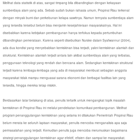
Melihat data statistik di atas, sangat timpang bila dibandingkan dengan kekayaan
sumberdaya alam yang ada. Sebab sudah bukan rahasia umum, Propinsi Riau terkenal
dengan minyak bumi dan perkebunan kelapa sawitnya. Namun ternyata sumberdaya alam
yang tersedia tersebut belum bisa menjamin kesejahteraan masyarakatnya. Hal ini
disebabkan karena kebijakan pembangunan hanya terfokus kepada pertumbuhan
dibandingkan pemerataan. Karena seperti disebutkan Nurske dalam Syafwannur (2004),
ada dua kondisi yang menyebabkan kemiskinan bisa terjadi, yakni kemiskinan alamiah dan
struktural. Kemiskinan alamiah terjadi antara lain akibat sumberdaya alam yang terbatas,
penggunaan teknologi yang rendah dan bencana alam. Sedangkan kemiskinan struktural
terjadi karena lembaga-lembaga yang ada di masyarakat membuat sebagian anggota
masyarakat tidak mampu menguasai sarana ekonomi dan berbagai fasilitas lain yang
tersedia, hingga mereka tetap miskin.
Berdasarkan latar belakang di atas, penulis tertarik untuk mengangkat topik masalah
kemiskinan di Propinsi Riau ini melalui pendekatan komunikasi pembangunan. Melihat
program penanggulangan kemiskinan yang selama ini dilakukan Pemerintah Propinsi Riau
belum merata ke seluruh lapisan masyarakat, penulis mencoba menganalisis apa saja
permasalahan yang terjadi. Kemudian penulis juga mencoba merumuskan bagaimana
strategi penanggulangan kemiskinan agar efektif, efisien dan sampai ke masyarakat.