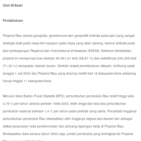
Oleh M Badri
Pendahuluan
Propinsi Riau secara geografis, geoekonomi dan geopolitik terletak pada jalur yang sangat
strategis baik pada masa kini maupun pada masa yang akan datang, karena terletak pada
jalur perdagangan Regional dan Internasional di kawasan ASEAN. Sebelum dimekarkan,
propinsi ini mempunyai luas daratan 94.561,61 km2 (28,67 %) dan selebihnya 235.306 km2
(71,33 %) merupakan daerah lautan. Setelah terjadi pemekaranan wilayah, terhitung sejak
tanggal 1 Juli 2004 lalu Propinsi Riau yang dulunya terdiri dari 16 kabupaten/kota sekarang
hanya tinggal 11 kabupaten/kota.
Menurut data Badan Pusat Statistik (BPS), pertumbuhan penduduk Riau relatif tinggi yaitu
3,79 % per tahun selama periode 1998-2002, lebih tinggi dari rata-rata pertumbuhan
penduduk nasional sebesar 1,4 % per tahun pada periode yang sama. Penyebab tingginya
pertumbuhan penduduk Riau disebabkan oleh tingginya migrasi dari daerah lain sebagai
akibat perputaran roda perekonomian dan peluang lapangan kerja di Propinsi Riau.
Berdasarkan data sensus tahun 2000 saja, jumlah penduduk yang bermigrasi ke Propinsi