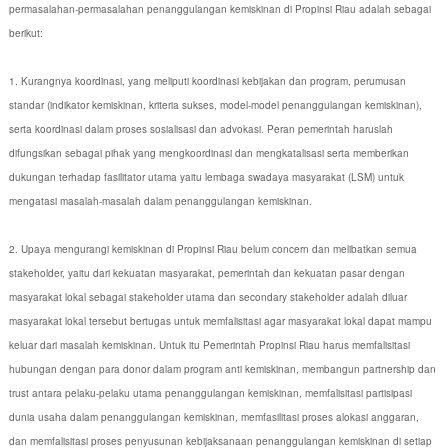
permasalahan-permasalahan penanggulangan kemiskinan di Propinsi Riau adalah sebagai
berikut:
1. Kurangnya koordinasi, yang meliputi koordinasi kebijakan dan program, perumusan
standar (indikator kemiskinan, kriteria sukses, model-model penanggulangan kemiskinan),
serta koordinasi dalam proses sosialisasi dan advokasi. Peran pemerintah haruslah
difungsikan sebagai pihak yang mengkoordinasi dan mengkatalisasi serta memberikan
dukungan terhadap fasilitator utama yaitu lembaga swadaya masyarakat (LSM) untuk
mengatasi masalah-masalah dalam penanggulangan kemiskinan.
2. Upaya mengurangi kemiskinan di Propinsi Riau belum concern dan melibatkan semua
stakeholder, yaitu dari kekuatan masyarakat, pemerintah dan kekuatan pasar dengan
masyarakat lokal sebagai stakeholder utama dan secondary stakeholder adalah diluar
masyarakat lokal tersebut bertugas untuk memfalisitasi agar masyarakat lokal dapat mampu
keluar dari masalah kemiskinan. Untuk itu Pemerintah Propinsi Riau harus memfalisitasi
hubungan dengan para donor dalam program anti kemiskinan, membangun partnership dan
trust antara pelaku-pelaku utama penanggulangan kemiskinan, memfalisitasi partisipasi
dunia usaha dalam penanggulangan kemiskinan, memfasilitasi proses alokasi anggaran,
dan memfalisitasi proses penyusunan kebijaksanaan penanggulangan kemiskinan di setiap