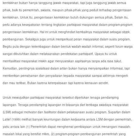
kemiskinan bukan hanya tanggung jawab masyarakat, tapi juga tanggung jawab semua
pihak, baik itu pemerintah, swasta, maupun pihak-pihak yang peduli terhadap pengentasan
kemiskinan. Untuk itu, pengentasan kemiskinan butuh dukungan semua pihak. Selain itu,
perlu adanya kesepakatan tentang tingkatan partisipasi masyarakat dalam program-program
pengentasan kemiskinan. Hal ini untuk menghindari kembalinya masyarakat sebagai objek
pembangunan. Sekaligus juga untuk memperkuat peran masyarakat dalam suatu program.
Begitu pula dengan kelembagaan dalam bentuk wadah-wadah informal, seperti forum warga
sangat dibutuhkan dalam melaksanakan pendekatan partisipatif. Upaya itu untuk
memfasilitasi masyarakat miskin agar menyuarakan aspirasinya tanpa ada rasa takut.
Kemudian, pentingnya sosialisasi dalam artian bukan hanya menyampaikan informasi, tapi
memberikan pemahaman dan penyadaran kepada masyarakat sampai akhirnya mengerti
dan mau terlibat. Bukan karena keterpaksaan tapi karena kemauan sendiri.
Untuk mewujudkan partisipasi masyarakat tersebut diperlukan tenaga pendamping
lapangan. Tenaga pendamping lapangan ini biasanya dari lembaga swadaya masyarakat
(LSM) sebagai motivator dan fasilitator dalam pelaksanaan suatu program. Suparlan dalam
Latief (1999) melihat banyak keuntungan dalam kerjasama antara LSM dengan pemerintah,
yaitu antara lain (1) Pemerintah dapat menghemat pembiayaan untuk menangani masalah-
masalah lokal yang bersifat mikro, (2) program-program pembangunan pemerintah yang