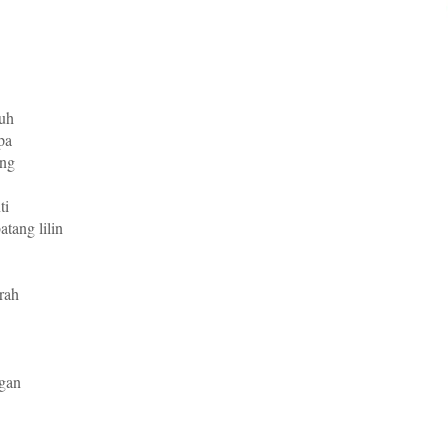
ruh
pa
ng
ti
tang lilin
rah
gan