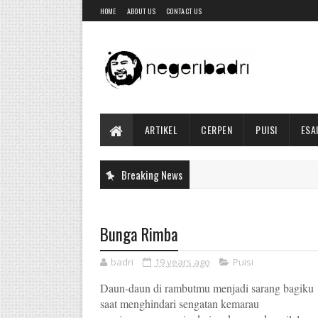
HOME
ABOUT US
CONTACT US
ARTIKEL
CERPEN
PUISI
ESA
Breaking News
Bunga Rimba
badri
19 years ago
Puisi
Daun-daun di rambutmu menjadi sarang bagiku
saat menghindari sengatan kemarau