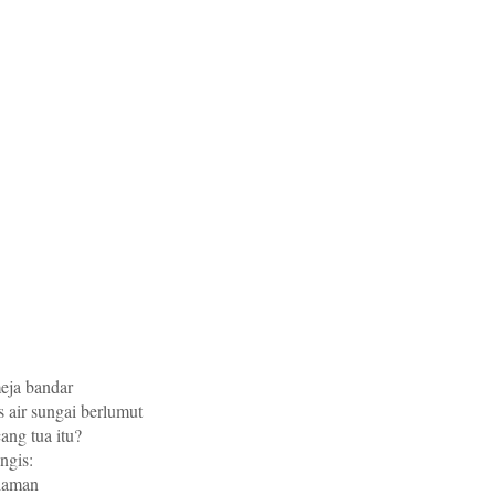
eja bandar
s air sungai berlumut
ng tua itu?
ngis:
laman