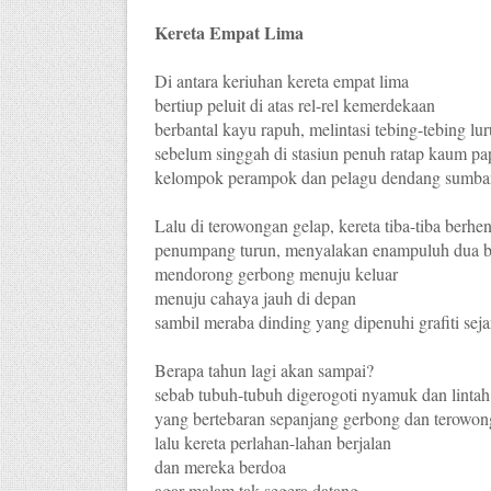
Kereta Empat Lima
Di antara keriuhan kereta empat lima
bertiup peluit di atas rel-rel kemerdekaan
berbantal kayu rapuh, melintasi tebing-tebing lu
sebelum singgah di stasiun penuh ratap kaum pa
kelompok perampok dan pelagu dendang sumba
Lalu di terowongan gelap, kereta tiba-tiba berhen
penumpang turun, menyalakan enampuluh dua ba
mendorong gerbong menuju keluar
menuju cahaya jauh di depan
sambil meraba dinding yang dipenuhi grafiti seja
Berapa tahun lagi akan sampai?
sebab tubuh-tubuh digerogoti nyamuk dan lintah
yang bertebaran sepanjang gerbong dan terowon
lalu kereta perlahan-lahan berjalan
dan mereka berdoa
agar malam tak segera datang