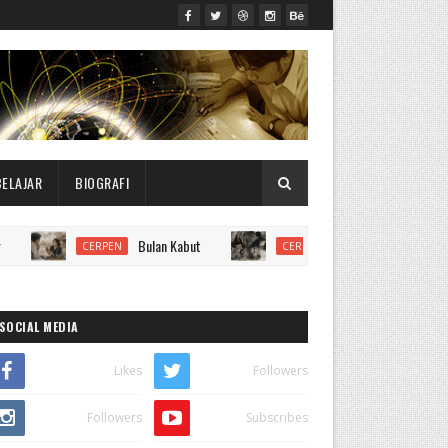
BELAJAR
BIOGRAFI
Bulan Kabut
Badai Jelita
CERPEN
CERPEN
PUIS
SOCIAL MEDIA
Likes
Followers
Followers
Subscribes