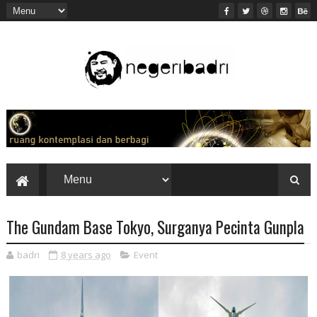
The Gundam Base Tokyo, Surganya Pecinta Gunpla
badri
8 years ago
Event