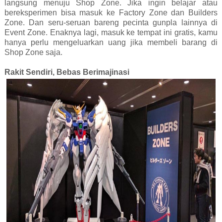
langsung menuju Shop Zone. Jika ingin belajar atau
bereksperimen bisa masuk ke Factory Zone dan Builders
Zone. Dan seru-seruan bareng pecinta gunpla lainnya di
Event Zone. Enaknya lagi, masuk ke tempat ini gratis, kamu
hanya perlu mengeluarkan uang jika membeli barang di
Shop Zone saja.
Rakit Sendiri, Bebas Berimajinasi