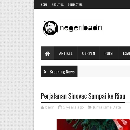
HOME
ABOUT US
CONTACT US
ARTIKEL
CERPEN
PUISI
ESA
Breaking News
Perjalanan Sinovac Sampai ke Riau
badri
5 years ago
Jurnalisme Data