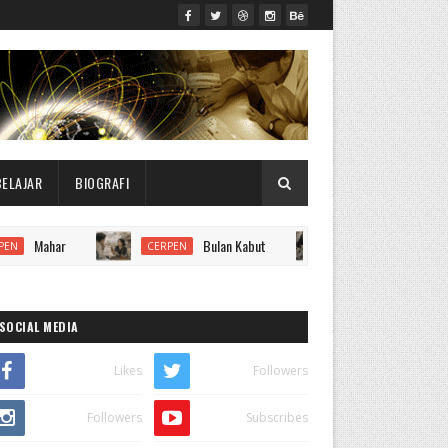
BELAJAR
BIOGRAFI
Mahar
Bulan Kabut
Badai Jelita
CERPEN
CERPEN
SOCIAL MEDIA
Likes
Followers
Followers
Subscribes