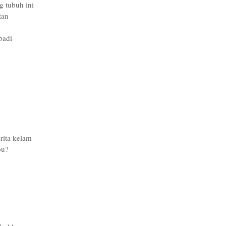
g tubuh ini
tan
padi
rita kelam
bu?