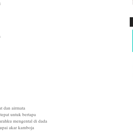
i
m
t dan airmata
tepat untuk bertapa
darahku mengental di dada
pai akar kamboja