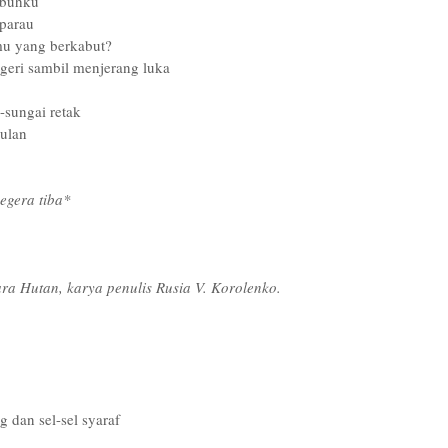
ubuhku
parau
u yang berkabut?
geri sambil menjerang luka
sungai retak
ulan
egera tiba*
a Hutan, karya penulis Rusia V. Korolenko.
dan sel-sel syaraf