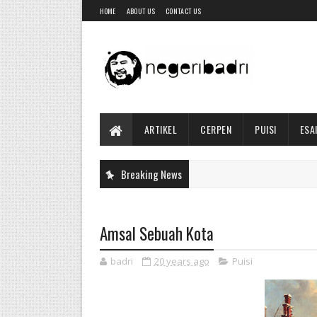
HOME
ABOUT US
CONTACT US
ARTIKEL
CERPEN
PUISI
ESA
Breaking News
Amsal Sebuah Kota
badri
20 years ago
Puisi