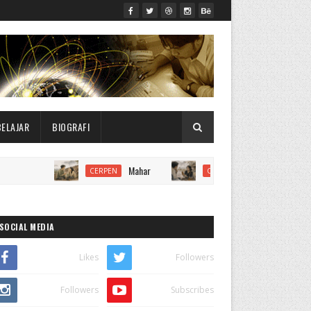
BELAJAR
BIOGRAFI
Mahar
Bulan Kabut
CERPEN
CERPEN
SOCIAL MEDIA
Likes
Followers
Followers
Subscribes