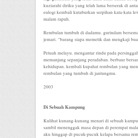
kuziarahi diriku yang telah lama berserak di an
eulogi kembali kutaburkan serpihan kata-kata 
malam rapuh.
Rembulan tumbuh di dadamu. gurindam bersemai 
jemari. “barang siapa memetik dan mengkaji buah
Petuah melayu. mengantar rindu pada persinggah
memanjang sepanjang peradaban. berbaur bersa
kehidupan. kembali kupahat rembulan yang men
rembulan yang tumbuh di jantungmu.
2003
Di Sebuah Kampung
Kulihat kunang-kunang menari di sebuah kampu
sambil menenggak masa depan di perempat mal
aku hinggap di pucuk-pucuk kelapa bersama re