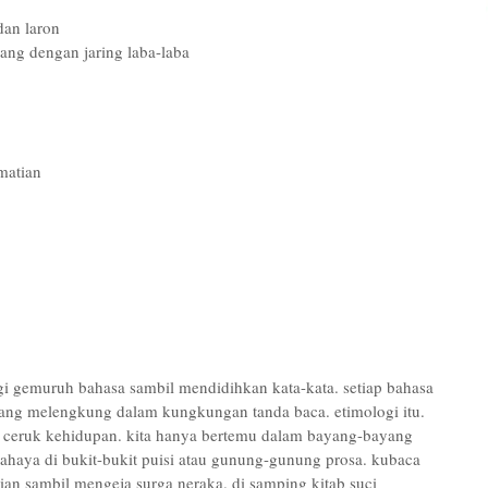
an laron
ang dengan jaring laba-laba
matian
 gemuruh bahasa sambil mendidihkan kata-kata. setiap bahasa
 yang melengkung dalam kungkungan tanda baca. etimologi itu.
ceruk kehidupan. kita hanya bertemu dalam bayang-bayang
haya di bukit-bukit puisi atau gunung-gunung prosa. kubaca
an sambil mengeja surga neraka. di samping kitab suci