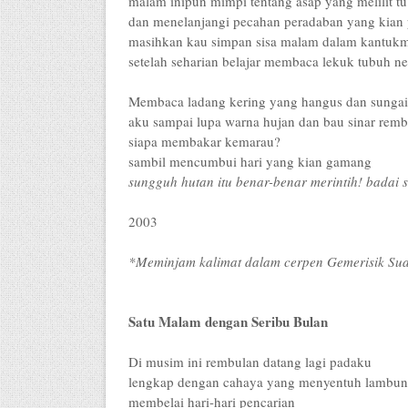
malam inipun mimpi tentang asap yang melilit t
dan menelanjangi pecahan peradaban yang kian 
masihkan kau simpan sisa malam dalam kantukm
setelah seharian belajar membaca lekuk tubuh ne
Membaca ladang kering yang hangus dan sungai-
aku sampai lupa warna hujan dan bau sinar remb
siapa membakar kemarau?
sambil mencumbui hari yang kian gamang
sungguh hutan itu benar-benar merintih! badai s
2003
*Meminjam kalimat dalam cerpen Gemerisik Suar
Satu Malam dengan Seribu Bulan
Di musim ini rembulan datang lagi padaku
lengkap dengan cahaya yang menyentuh lambung 
membelai hari-hari pencarian