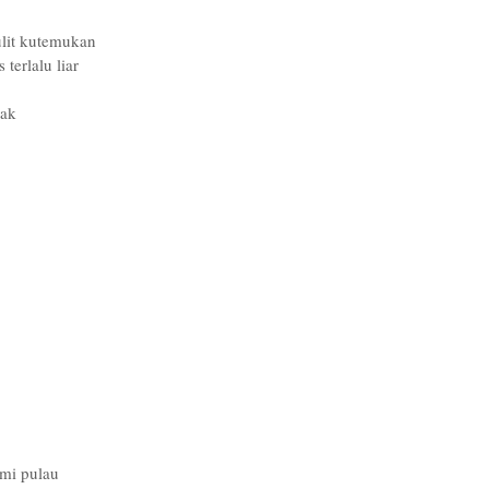
ulit kutemukan
terlalu liar
nak
emi pulau