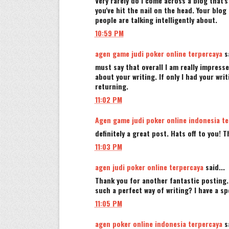
Very rarely do I come across a blog that's
you've hit the nail on the head. Your blo
people are talking intelligently about.
10:59 PM
agen game judi poker online terpercaya
sa
must say that overall I am really impresse
about your writing. If only I had your wri
returning.
11:02 PM
Agen game judi poker online indonesia te
definitely a great post. Hats off to you! 
11:03 PM
agen judi poker online terpercaya
said...
Thank you for another fantastic posting.
such a perfect way of writing? I have a sp
11:05 PM
agen poker online indonesia terpercaya
sa