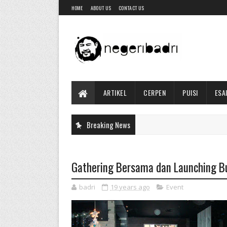
HOME
ABOUT US
CONTACT US
ARTIKEL
CERPEN
PUISI
ESA
Breaking News
Gathering Bersama dan Launching B
badri
19 years ago
Event