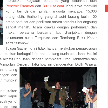
merupakan kegiatan bersama yang diadakan oleh
Penerbit Escaeva
dan
Bukukita.com
. Keduanya memiliki
komunitas dengan jumlah anggota mencapai 15.000
orang lebih. Gathering yang dihadiri kurang lebih 100
orang peminat dan penikmat sastra tersebut berlangsung
sangat meriah. Acara diawali dengan perkenalan dan
makan bersama bersama, lalu dilanjutkan dengan
peluncuran buku Turquoise dan Tembang Bukit Kapur
serta talkshow.
Tujuan Gathering ini tidak hanya melakukan pengakraban
mberikan berbagai informasi tentang dunia penulisan. Hal ini
ses Kreatif Penulisan, dengan pembicara Titon Rahmawan dan
mpulan Cerpen. Talkshow ini dimoderatori Didik Wijaya,
an
sharing
engerti dan
an mungkin
gemukakan
kit Kapur
tepatnya di
a ide bisa