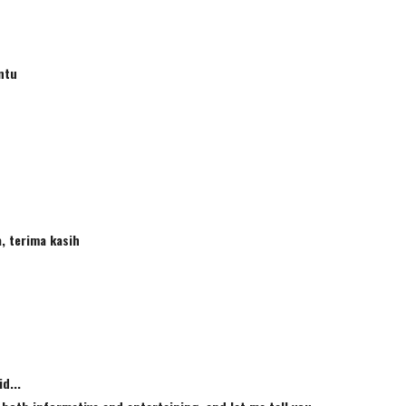
ntu
, terima kasih
d...