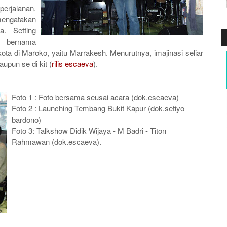
erjalanan.
engatakan
a. Setting
h bernama
kota
di Maroko, yaitu
Marrakesh
. Menurutnya, imajinasi seliar
aupun se di kit (
rilis escaeva
).
Foto 1 : Foto bersama seusai acara (dok.escaeva)
Foto 2 : Launching Tembang Bukit Kapur (dok.setiyo
bardono)
Foto 3: Talkshow Didik Wijaya - M Badri - Titon
Rahmawan (dok.escaeva).