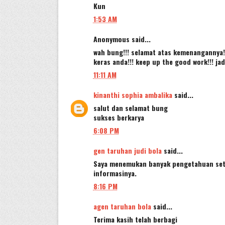
Kun
1:53 AM
Anonymous said...
wah bung!!! selamat atas kemenangannya!
keras anda!!! keep up the good work!!! ja
11:11 AM
kinanthi sophia ambalika
said...
salut dan selamat bung
sukses berkarya
6:08 PM
gen taruhan judi bola
said...
Saya menemukan banyak pengetahuan sete
informasinya.
8:16 PM
agen taruhan bola
said...
Terima kasih telah berbagi