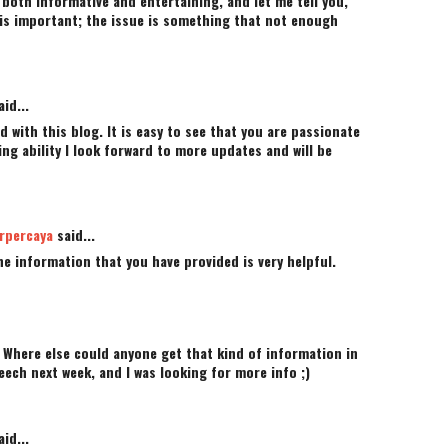
 both informative and entertaining, and let me tell you,
g is important; the issue is something that not enough
id...
d with this blog. It is easy to see that you are passionate
ting ability I look forward to more updates and will be
rpercaya
said...
The information that you have provided is very helpful.
 Where else could anyone get that kind of information in
eech next week, and I was looking for more info ;)
id...