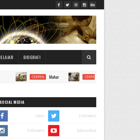
BELAJAR
BIOGRAFI
Mahar
Bulan Kabut
CERPEN
CERPEN
CERPE
SOCIAL MEDIA
Likes
Followers
Followers
Subscribes