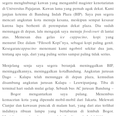
segera menghubungi kawan yang mengambil magister kenotariatan
di Universitas Pajajaran. Kawan lama yang pernah agak dekat. Kami
janjian ketemu di Bandung Indah Plaza (BIP). Saya pun segera
mencari angkutan kota menuju kesana, meskipun sempat kesasar
karena lupa berhenti di perempatan dekat plaza. Dia sudah
menunggu di depan, lalu mengajak saya menuju
foodcourt
di lantai
atas. Memesan dua gelas
ice cappucino
, kopi yang
menurut Dee dalam “Filosofi Kopi”nya, sebagai kopi paling genit.
Kesegaran
cappucino
menemani kami ngobrol sekitar dua jam,
tentang apa saja, dari yang paling serius sampai paling tidak serius.
Menjelang senja saya segera beranjak meninggalkan BIP,
meninggalkannya, meninggalkan kotaBandung. Angkutan jurusan
Dago – Kalapa telah menunggu di depan plaza, kemudian
disambung angkutan jurusan Kalapa – Leuwipanjang. Tiba di
terminal hari sudah mulai gelap. Sebuah bus AC jurusan Bandung –
Bogor mengantarkan saya pulang. Menembus
kemacetan kota yang dipenuhi mobil-mobil dari Jakarta. Melewati
Cianjur dan kawasan puncak di malam hari, yang dari atas terlihat
indahnya ribuan lampu yang bertaburan di lembah Bogor.