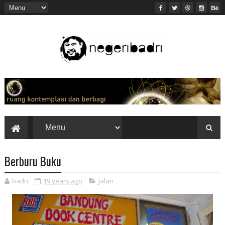
Berburu Buku
badri
19 years ago
Jalan