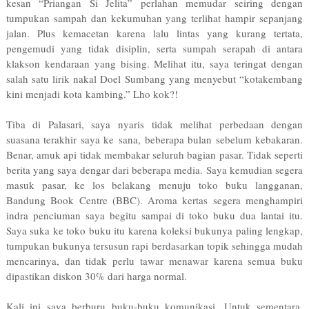
kesan “Priangan Si Jelita” perlahan memudar seiring dengan
tumpukan sampah dan kekumuhan yang terlihat hampir sepanjang
jalan. Plus kemacetan karena lalu lintas yang kurang tertata,
pengemudi yang tidak disiplin, serta sumpah serapah di antara
klakson kendaraan yang bising. Melihat itu, saya teringat dengan
salah satu lirik nakal Doel Sumbang yang menyebut “kotakembang
kini menjadi kota kambing.” Lho kok?!
Tiba di Palasari, saya nyaris tidak melihat perbedaan dengan
suasana terakhir saya ke sana, beberapa bulan sebelum kebakaran.
Benar, amuk api tidak membakar seluruh bagian pasar. Tidak seperti
berita yang saya dengar dari beberapa media. Saya kemudian segera
masuk pasar, ke los belakang menuju toko buku langganan,
Bandung Book Centre (BBC). Aroma kertas segera menghampiri
indra penciuman saya begitu sampai di toko buku dua lantai itu.
Saya suka ke toko buku itu karena koleksi bukunya paling lengkap,
tumpukan bukunya tersusun rapi berdasarkan topik sehingga mudah
mencarinya, dan tidak perlu tawar menawar karena semua buku
dipastikan diskon 30% dari harga normal.
Kali ini saya berburu buku-buku komunikasi. Untuk sementara,