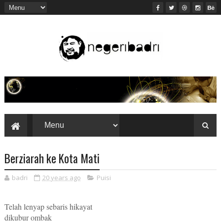
Berziarah ke Kota Mati
badri
20 years ago
Puisi
Telah lenyap sebaris hikayat
dikubur ombak