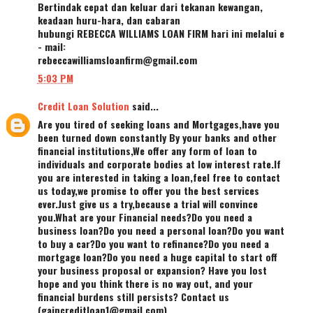
Bertindak cepat dan keluar dari tekanan kewangan,
keadaan huru-hara, dan cabaran
hubungi REBECCA WILLIAMS LOAN FIRM hari ini melalui e
- mail:
rebeccawilliamsloanfirm@gmail.com
5:03 PM
Credit Loan Solution
said...
Are you tired of seeking loans and Mortgages,have you
been turned down constantly By your banks and other
financial institutions,We offer any form of loan to
individuals and corporate bodies at low interest rate.If
you are interested in taking a loan,feel free to contact
us today,we promise to offer you the best services
ever.Just give us a try,because a trial will convince
you.What are your Financial needs?Do you need a
business loan?Do you need a personal loan?Do you want
to buy a car?Do you want to refinance?Do you need a
mortgage loan?Do you need a huge capital to start off
your business proposal or expansion? Have you lost
hope and you think there is no way out, and your
financial burdens still persists? Contact us
(gaincreditloan1@gmail.com)