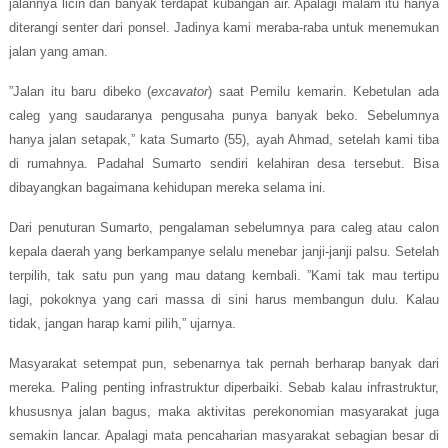
jalannya licin dan banyak terdapat kubangan air. Apalagi malam itu hanya
diterangi senter dari ponsel. Jadinya kami meraba-raba untuk menemukan
jalan yang aman.
”Jalan itu baru dibeko (
excavator
) saat Pemilu kemarin. Kebetulan ada
caleg yang saudaranya pengusaha punya banyak beko. Sebelumnya
hanya jalan setapak,” kata Sumarto (55), ayah Ahmad, setelah kami tiba
di rumahnya. Padahal Sumarto sendiri kelahiran desa tersebut. Bisa
dibayangkan bagaimana kehidupan mereka selama ini.
Dari penuturan Sumarto, pengalaman sebelumnya para caleg atau calon
kepala daerah yang berkampanye selalu menebar janji-janji palsu. Setelah
terpilih, tak satu pun yang mau datang kembali. ”Kami tak mau tertipu
lagi, pokoknya yang cari massa di sini harus membangun dulu. Kalau
tidak, jangan harap kami pilih,” ujarnya.
Masyarakat setempat pun, sebenarnya tak pernah berharap banyak dari
mereka. Paling penting infrastruktur diperbaiki. Sebab kalau infrastruktur,
khususnya jalan bagus, maka aktivitas perekonomian masyarakat juga
semakin lancar. Apalagi mata pencaharian masyarakat sebagian besar di