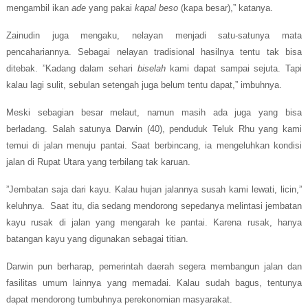
mengambil ikan
ade
yang pakai
kapal beso
(kapa besar),” katanya.
Zainudin juga mengaku, nelayan menjadi satu-satunya mata
pencahariannya. Sebagai nelayan tradisional hasilnya tentu tak bisa
ditebak. ”Kadang dalam sehari
biselah
kami dapat sampai sejuta. Tapi
kalau lagi sulit, sebulan setengah juga belum tentu dapat,” imbuhnya.
Meski sebagian besar melaut, namun masih ada juga yang bisa
berladang. Salah satunya Darwin (40), penduduk Teluk Rhu yang
kami
temui di jalan menuju pantai. Saat berbincang, ia mengeluhkan kondisi
jalan di Rupat Utara yang terbilang tak karuan.
”Jembatan saja dari kayu. Kalau hujan jalannya susah kami lewati, licin,”
keluhnya. Saat itu, dia sedang mendorong sepedanya melintasi jembatan
kayu rusak di jalan yang mengarah ke pantai. Karena rusak, hanya
batangan kayu yang digunakan sebagai titian.
Darwin pun berharap, pemerintah daerah segera membangun jalan dan
fasilitas umum lainnya yang memadai. Kalau sudah bagus, tentunya
dapat mendorong tumbuhnya perekonomian masyarakat.