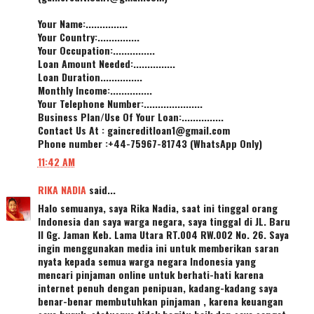
Your Name:...............
Your Country:...............
Your Occupation:...............
Loan Amount Needed:...............
Loan Duration...............
Monthly Income:...............
Your Telephone Number:.....................
Business Plan/Use Of Your Loan:...............
Contact Us At : gaincreditloan1@gmail.com
Phone number :+44-75967-81743 (WhatsApp Only)
11:42 AM
RIKA NADIA
said...
Halo semuanya, saya Rika Nadia, saat ini tinggal orang
Indonesia dan saya warga negara, saya tinggal di JL. Baru
II Gg. Jaman Keb. Lama Utara RT.004 RW.002 No. 26. Saya
ingin menggunakan media ini untuk memberikan saran
nyata kepada semua warga negara Indonesia yang
mencari pinjaman online untuk berhati-hati karena
internet penuh dengan penipuan, kadang-kadang saya
benar-benar membutuhkan pinjaman , karena keuangan