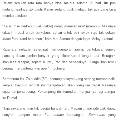
Dalam sebulan rata rata hanya bisa melaut selama 20 hari. Itu pun
kadang hasilnya tak pasti.
Kalau sedang tidak melaut, tak ada yang bisa
mereka lakukan.
”Kalau mau berkebun
kat
(dekat) darat,
manelah
larat
(mampu). Misalnya
dikasih modal untuk berkebun, sehari untuk beli rokok
saje
tak cukup.
Mane
larat
kami berkebun,” kata Mat Jaman dengan logat Melayu kental.
Rata-rata nelayan setempat menggunakan rawai, bentuknya seperti
pancing dalam jumlah banyak, yang diletakkan di tengah laut. Beragam
ikan bisa didapat, seperti Kurau, Pari dan sebagainya. ”Harga ikan tentu
beragam tergantung ikan
ape
,” imbuhnya.
Sementara itu, Zainuddin (39), seorang nelayan yang sedang memperbaiki
jangkar kayu di tempat itu mengatakan, ikan yang dia dapat biasanya
dijual ke penampung. Penampung itu kemudian menjualnya lagi sampai
ke Dumai.
”Tapi sekarang ikan tak begitu banyak lah. Macam
mane kite nak
dapat
banyak, sampan motor
kite berape
kencanglah.
Sementare
yang