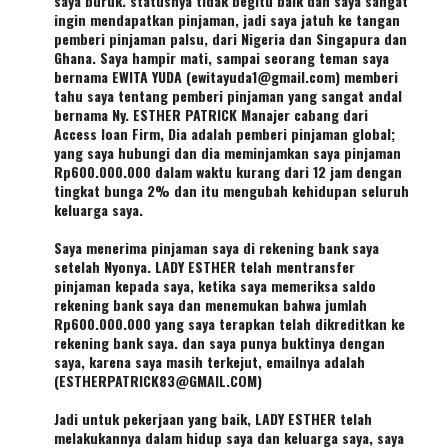
saya buruk. statusnya tidak begitu baik dan saya sangat
ingin mendapatkan pinjaman, jadi saya jatuh ke tangan
pemberi pinjaman palsu, dari Nigeria dan Singapura dan
Ghana. Saya hampir mati, sampai seorang teman saya
bernama EWITA YUDA (ewitayuda1@gmail.com) memberi
tahu saya tentang pemberi pinjaman yang sangat andal
bernama Ny. ESTHER PATRICK Manajer cabang dari
Access loan Firm, Dia adalah pemberi pinjaman global;
yang saya hubungi dan dia meminjamkan saya pinjaman
Rp600.000.000 dalam waktu kurang dari 12 jam dengan
tingkat bunga 2% dan itu mengubah kehidupan seluruh
keluarga saya.
Saya menerima pinjaman saya di rekening bank saya
setelah Nyonya. LADY ESTHER telah mentransfer
pinjaman kepada saya, ketika saya memeriksa saldo
rekening bank saya dan menemukan bahwa jumlah
Rp600.000.000 yang saya terapkan telah dikreditkan ke
rekening bank saya. dan saya punya buktinya dengan
saya, karena saya masih terkejut, emailnya adalah
(ESTHERPATRICK83@GMAIL.COM)
Jadi untuk pekerjaan yang baik, LADY ESTHER telah
melakukannya dalam hidup saya dan keluarga saya, saya