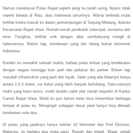
Namun menelusuri Pulau Rupat seperti pergi ke tanah asing.
Nyaris tidak
seperti berada di Riau, atau Indonesia umumnya. Warna berbeda mulai
terlihat ketika masuk ke dalam perkampungan di Tanjung Medang, ibukota
Kecamatan Rupat Utara. Rumah-rumah penduduk setempat, terutama dari
etnis Tionghoa, terlihat unik dengan altar sembahyang mungil di
halamannya. Belum lagi, kendaraan yang lalu lalang bukan bermerek
Indonesia.
Kondisi itu mewakili sebuah realita, bahwa pulau terluar yang berdekatan
dengan negara tetangga kian jauh dari pelukan ibu pertiwi. Belum lagi
masalah infrastruktur yang jauh dari layak. Jalan yang ada lebarnya hanya
antara 1,5-3 meter, cor beton yang lebih banyak berlubang. Satu-satunya
mobil yang
kami
temui, mobil
double cabin
plat merah terparkir di Kantor
Camat Rupat Utara. Mobil itu pun belum tentu bisa menembus berbagai
tempat di pulau itu. Mengingat sebagian besar jalan hanya bisa dilewati
kendaraan roda dua.
Di pulau yang jaraknya hanya sekitar 42 kilometer dari Port Dickson,
Malaysia, itu berlaku dua mata uang. Rupiah dan ringgit. Wajar, sebab