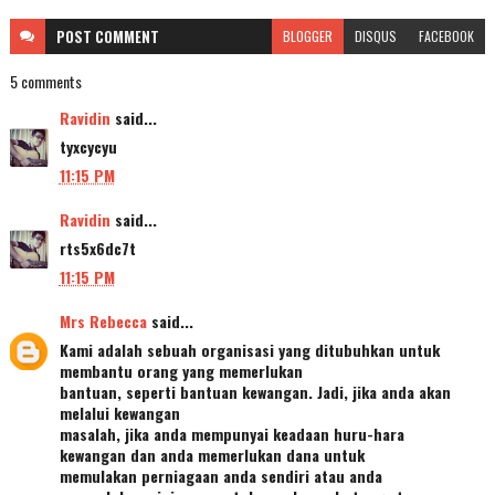
POST
COMMENT
BLOGGER
DISQUS
FACEBOOK
5 comments
Ravidin
said...
tyxcycyu
11:15 PM
Ravidin
said...
rts5x6dc7t
11:15 PM
Mrs Rebecca
said...
Kami adalah sebuah organisasi yang ditubuhkan untuk
membantu orang yang memerlukan
bantuan, seperti bantuan kewangan. Jadi, jika anda akan
melalui kewangan
masalah, jika anda mempunyai keadaan huru-hara
kewangan dan anda memerlukan dana untuk
memulakan perniagaan anda sendiri atau anda